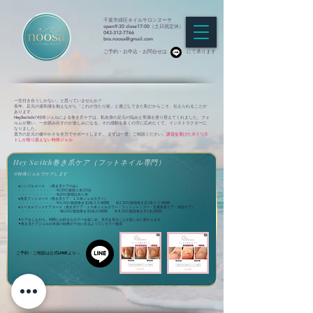
千葉市緑区ネイルサロンヌーサ
open9:30 close17:00（土日祝定休）
043-312-7766
bns.noosa@gmail.com
​ご予約・お申込・お問合せは
にて承ります
一生付き合うしかない」と思っていませんか？
長年、足元の違和感を抱えながら「これが当たり前」と過ごしてきた私だからこそ、伝えられることが
あります。
HeySwitchの特殊ジェルによる巻き爪ケアは、私自身の足元の悩みと常識を塗り替えてくれました。フォ
ルムが整い、一歩踏み出すのが楽しみになる。その感動を多くの方に広めたくて、インストラクターに
なりました。
貴方の足元の健やかさを全力でサポートします。 まずは一度、ご相談ください。
講習を受けたネイリス
トしか取り扱えない特殊ジェル
Hey Switch巻き爪ケア（フットネイル専門）
※特殊ジェルでケアします
​●シンプルコース （
巻き爪ケアのみ）
・・・・・・・・・・・¥5,500/親指１本/30分
・・・・・・・・・・・¥2,200/親指以外１本
●美爪フットコース（巻き爪ケア・１０本ジェルカラー）
・・・・・・・・・・・¥16,500/親指巻き爪2本/1.5-2時間 ¥13,500/親指巻き爪1本/1-1.5時間
​●トータルフットケアコース（巻き爪ケア・１０本ジェルカラー・フットシャンプー・足裏角質ケア・保湿ケア）
・・・・・・・・・・・¥22,000/親指巻き爪2本/2.5時間 ¥18,500/親指巻き爪1本/2時間
⚪︎ケアをしながら、同時にお好きなカラーを楽しめ、足元を見ることが楽しみに変わります
​⚪︎巻き爪ケアジェルの本来の効果が十分に出るようワンカラー推奨
ご予約・ご相談は公式LINEより→