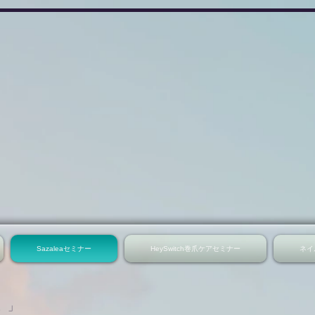
Sazaleaセミナー
HeySwitch巻爪ケアセミナー
ネイ
。」