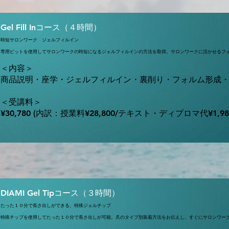
Gel Fill Inコース（４時間）
時短サロンワーク ジェルフィルイン
専用ビットを使用してサロンワークの時短になるジェルフィルインの方法を取得。
サロンワークに活かせるフ
＜内容＞
商品説明・座学・ジェルフィルイン・裏削り・フォルム形成
＜受講料＞
¥30,780 (内訳：授業料¥28,800/テキスト・ディプロマ代¥1,9
DIAMI Gel Tipコース（３時間）
たった１０分で長さ出しができる、特殊ジェルチップ
特殊チップを使用してたった１０分で長さ出しが可能。爪のタイプ別装着方法をお伝えし、すぐにサロンワー