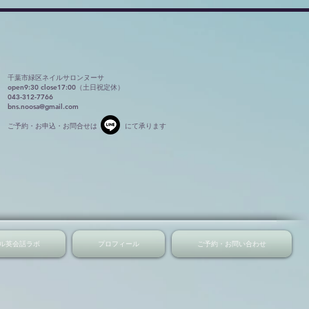
千葉市緑区ネイルサロンヌーサ
open9:30 close17:00（土日祝定休）
043-312-7766
bns.noosa@gmail.com
​ご予約・お申込・お問合せは
にて承ります
ル英会話ラボ
プロフィール
ご予約・お問い合わせ