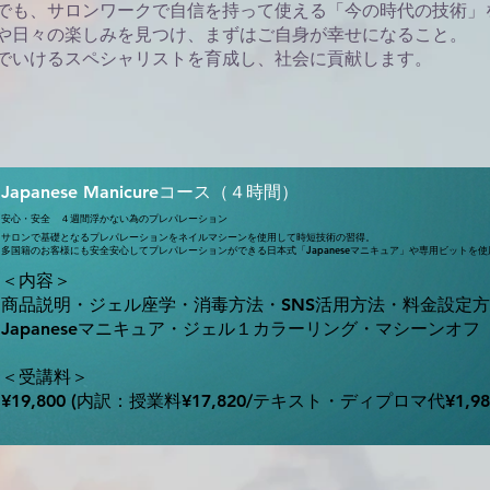
でも、サロンワークで自信を持って使える「今の時代の技術」
や日々の楽しみを見つけ、まずはご自身が幸せになること。
でいけるスペシャリストを育成し、社会に貢献します。
Japanese Manicureコース（４時間）
安心・安全 ４週間浮かない為のプレパレーション
サロンで基礎となるプレパレーションをネイルマシーンを使用して時短技術の習得。
多国籍のお客様にも安全安心してプレパレーションができる日本式「Japaneseマニキュア」や専用ビットを
＜内容＞
商品説明・ジェル座学・消毒方法・SNS活用方法・料金設定
Japaneseマニキュア・ジェル１カラーリング・マシーンオフ
＜受講料＞
¥19,800 (内訳：授業料¥17,820/テキスト・ディプロマ代¥1,9