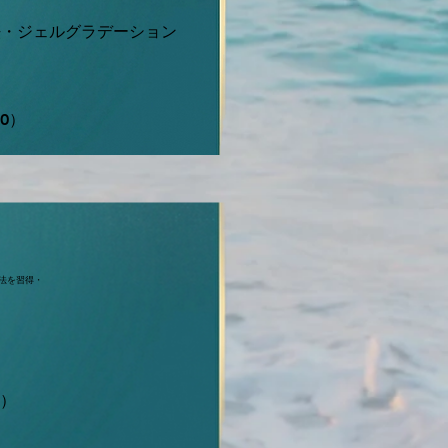
法・ジェルグラデーション
80）
技法を習得・
0）