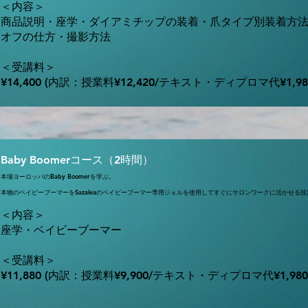
＜内容＞
商品説明・座学・ダイアミチップの装着・爪タイプ別装着方
オフの仕方・撮影方法
＜受講料＞
¥14,400 (内訳：授業料¥12,420/テキスト・ディプロマ代¥1,9
Baby Boomerコース（2時間）
本場ヨーロッパのBaby Boomerを学ぶ。
本物のベイビーブーマーをSazaleaのベイビーブーマー専用ジェルを使用してすぐにサロンワークに活かせる
＜内容＞
座学・ベイビーブーマー
＜受講料＞
¥11,880 (内訳：授業料¥9,900/テキスト・ディプロマ代¥1,98